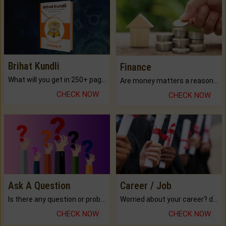
Brihat Kundli
Finance
What will you get in 250+ pages Colored Brihat Kundli.
Are money matters a reason for the dark-circles under your eyes?
CHECK NOW
CHECK NOW
Ask A Question
Career / Job
Is there any question or problem lingering.
Worried about your career? don't know what is.
CHECK NOW
CHECK NOW