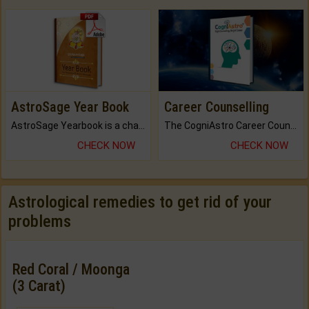
AstroSage Year Book
Career Counselling
AstroSage Yearbook is a channel to fulfill your dreams and destiny.
The CogniAstro Career Counselling Report is the most comprehensive report available on this topic.
CHECK NOW
CHECK NOW
Astrological remedies to get rid of your
problems
Red Coral / Moonga
(3 Carat)